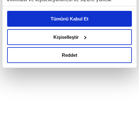
reklam/pazarlama faaliyetlerinin yapılması, amaçlarıyla
sınırlı olarak açık rızanız dahilinde kullanılacaktır.
Tümünü Kabul Et
Çerezlere ilişkin tercihlerinizi çerez paneli vasıtasıyla
belirleyebilirsiniz. Çerezlere ilişkin detaylı bilgi için
Ayarlar butonuna tıklayabilir,
Çerez Bilgilendirme
Kişiselleştir
Metnimizi ziyaret edebilirsiniz.
6698 sayılı Kişisel Verilerin Korunması Kanunu uyarınca
Reddet
hazırlanmış olan İnternet Sitesi Aydınlatma Metnimizi
okumak ve sitemizi ziyaretiniz kapsamında
gerçekleştirilen veri işleme faaliyetleri ile ilgili daha
detaylı bilgi almak için lütfen
tıklayınız.