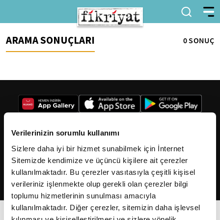
ARAMA SONUÇLARI
0 SONUÇ
Verilerinizin sorumlu kullanımı
Sizlere daha iyi bir hizmet sunabilmek için İnternet
2026
Fikriyat
. Tüm hakları saklıdır.
Sitemizde kendimize ve üçüncü kişilere ait çerezler
kullanılmaktadır. Bu çerezler vasıtasıyla çeşitli kişisel
verileriniz işlenmekte olup gerekli olan çerezler bilgi
toplumu hizmetlerinin sunulması amacıyla
kullanılmaktadır. Diğer çerezler, sitemizin daha işlevsel
kılınması ve kişiselleştirilmesi ve sizlere yönelik