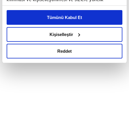
reklam/pazarlama faaliyetlerinin yapılması, amaçlarıyla
sınırlı olarak açık rızanız dahilinde kullanılacaktır.
Tümünü Kabul Et
Çerezlere ilişkin tercihlerinizi çerez paneli vasıtasıyla
belirleyebilirsiniz. Çerezlere ilişkin detaylı bilgi için
Ayarlar butonuna tıklayabilir,
Çerez Bilgilendirme
Kişiselleştir
Metnimizi ziyaret edebilirsiniz.
6698 sayılı Kişisel Verilerin Korunması Kanunu uyarınca
Reddet
hazırlanmış olan İnternet Sitesi Aydınlatma Metnimizi
okumak ve sitemizi ziyaretiniz kapsamında
gerçekleştirilen veri işleme faaliyetleri ile ilgili daha
detaylı bilgi almak için lütfen
tıklayınız.