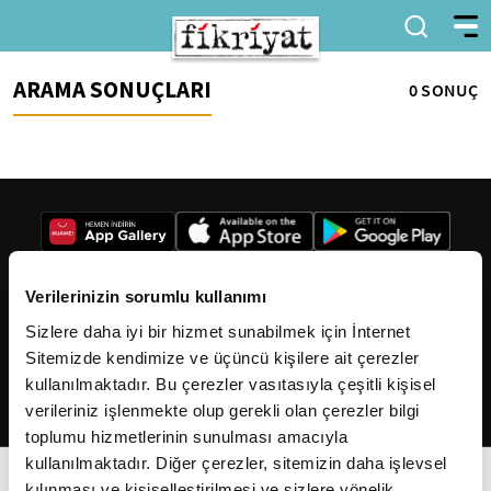
ARAMA SONUÇLARI
0 SONUÇ
Verilerinizin sorumlu kullanımı
Sizlere daha iyi bir hizmet sunabilmek için İnternet
2026
Fikriyat
. Tüm hakları saklıdır.
Sitemizde kendimize ve üçüncü kişilere ait çerezler
kullanılmaktadır. Bu çerezler vasıtasıyla çeşitli kişisel
verileriniz işlenmekte olup gerekli olan çerezler bilgi
toplumu hizmetlerinin sunulması amacıyla
kullanılmaktadır. Diğer çerezler, sitemizin daha işlevsel
kılınması ve kişiselleştirilmesi ve sizlere yönelik