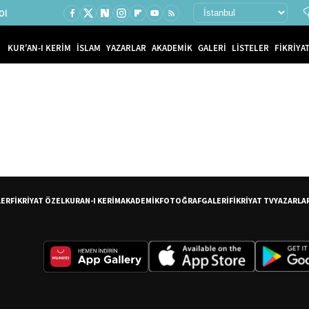
Ol
KUR'AN-I KERİM
İSLAM
YAZARLAR
AKADEMİK
GALERİ
LİSTELER
FİKRİYAT
LER
FİKRİYAT ÖZEL
KURAN-I KERİM
AKADEMİK
FOTOĞRAF
GALERİ
FİKRİYAT TV
YAZARLA