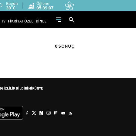
Bugün
Öğlene
30°C
05:39:07
 TV
FİKRİYAT ÖZEL
DİNLE
0 SONUÇ
R
GİZLİLİK BİLDİRİMİ
KÜNYE