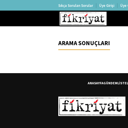
Sıkça Sorulan Sorular
Üye Girişi
Üye 
ARAMA SONUÇLARI
ANASAYFA
GÜNDEM
LİSTE