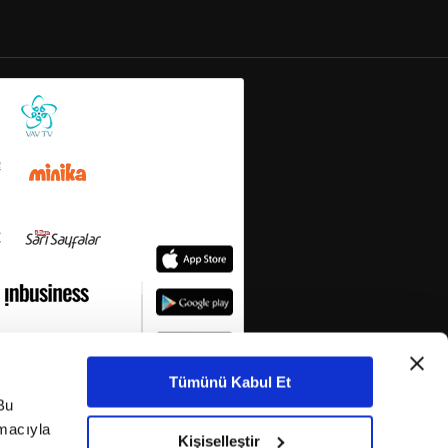
Tümünü Kabul Et
Bu
amacıyla
Kişiselleştir