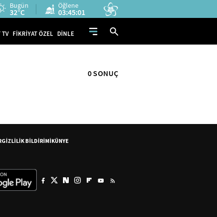
Bugün
Öğlene
32°C
03:45:01
 TV
FİKRİYAT ÖZEL
DİNLE
0 SONUÇ
R
GİZLİLİK BİLDİRİMİ
KÜNYE