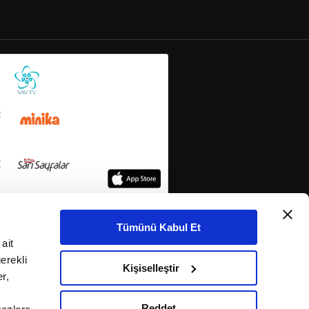
Tümünü Kabul Et
ait
erekli
Kişiselleştir
r,
Reddet