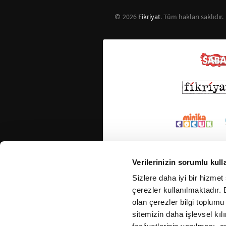
2026
Fikriyat
. Tüm hakları saklıdır.
Verilerinizin sorumlu kull
Sizlere daha iyi bir hizmet
çerezler kullanılmaktadır. B
olan çerezler bilgi toplumu
sitemizin daha işlevsel kıl