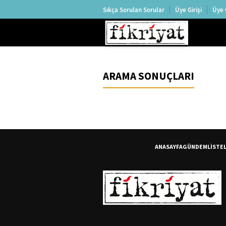
Sıkça Sorulan Sorular
Üye Girişi
Üye 
ARAMA SONUÇLARI
ANASAYFA
GÜNDEM
LİSTE