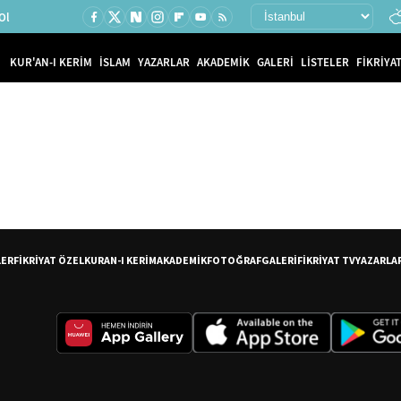
Ol
KUR'AN-I KERİM
İSLAM
YAZARLAR
AKADEMİK
GALERİ
LİSTELER
FİKRİYAT
LER
FİKRİYAT ÖZEL
KURAN-I KERİM
AKADEMİK
FOTOĞRAF
GALERİ
FİKRİYAT TV
YAZARLA