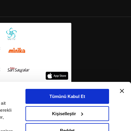
Tümünü Kabul Et
ait
erekli
Kişiselleştir
r,
Reddet