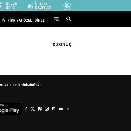
Bugün
İmsaka
32°C
03:27:12
 TV
FİKRİYAT ÖZEL
DİNLE
0 SONUÇ
R
GİZLİLİK BİLDİRİMİ
KÜNYE