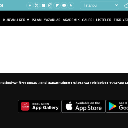
Ol
KUR'AN-I KERİM
İSLAM
YAZARLAR
AKADEMİK
GALERİ
LİSTELER
FİKRİYAT
LER
FİKRİYAT ÖZEL
KURAN-I KERİM
AKADEMİK
FOTOĞRAF
GALERİ
FİKRİYAT TV
YAZARLA