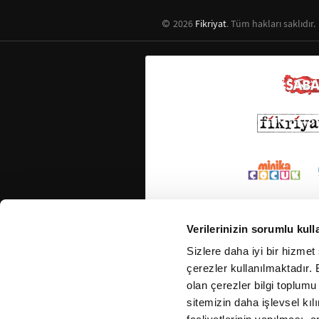
2026
Fikriyat
. Tüm hakları saklıdır.
Verilerinizin sorumlu kull
Sizlere daha iyi bir hizmet
çerezler kullanılmaktadır. B
olan çerezler bilgi toplumu
sitemizin daha işlevsel kıl