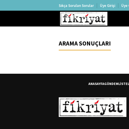
Sıkça Sorulan Sorular
Üye Girişi
Üye 
ARAMA SONUÇLARI
ANASAYFA
GÜNDEM
LİSTE