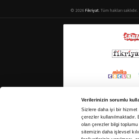
2026
Fikriyat
. Tüm hakları saklıdır.
Verilerinizin sorumlu kull
Sizlere daha iyi bir hizmet
çerezler kullanılmaktadır. B
olan çerezler bilgi toplumu
sitemizin daha işlevsel kıl