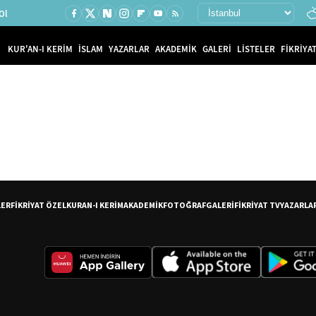
Ol
KUR'AN-I KERİM
İSLAM
YAZARLAR
AKADEMİK
GALERİ
LİSTELER
FİKRİYAT
LER
FİKRİYAT ÖZEL
KURAN-I KERİM
AKADEMİK
FOTOĞRAF
GALERİ
FİKRİYAT TV
YAZARLA