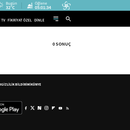
Bugün
Öğlene
32°C
05:01:34
 TV
FİKRİYAT ÖZEL
DİNLE
0 SONUÇ
R
GİZLİLİK BİLDİRİMİ
KÜNYE