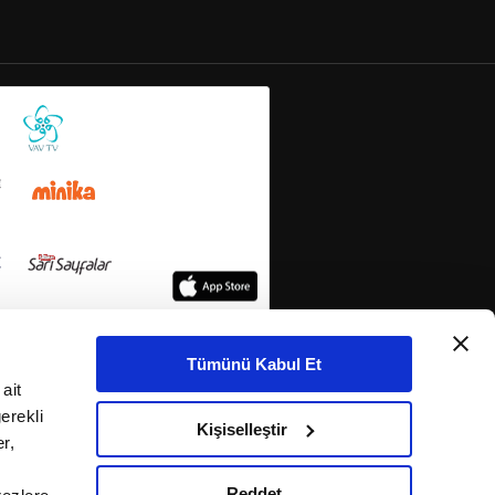
Tümünü Kabul Et
ait
erekli
Kişiselleştir
r,
Reddet