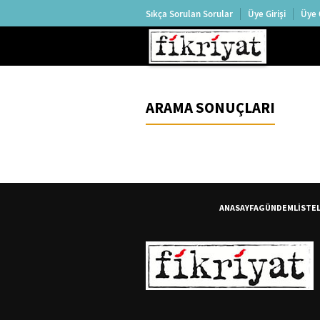
Sıkça Sorulan Sorular
Üye Girişi
Üye 
ARAMA SONUÇLARI
ANASAYFA
GÜNDEM
LİSTE