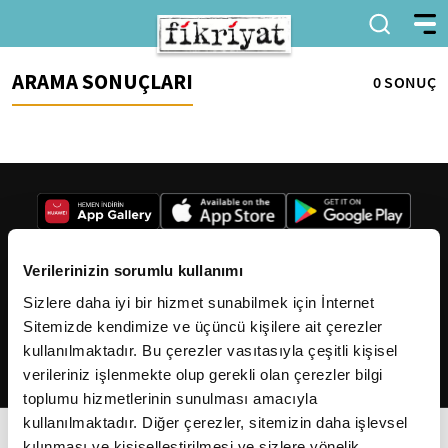
ARAMA SONUÇLARI
0 SONUÇ
Verilerinizin sorumlu kullanımı
Sizlere daha iyi bir hizmet sunabilmek için İnternet
2026
Fikriyat
. Tüm hakları saklıdır.
Sitemizde kendimize ve üçüncü kişilere ait çerezler
kullanılmaktadır. Bu çerezler vasıtasıyla çeşitli kişisel
verileriniz işlenmekte olup gerekli olan çerezler bilgi
toplumu hizmetlerinin sunulması amacıyla
kullanılmaktadır. Diğer çerezler, sitemizin daha işlevsel
kılınması ve kişiselleştirilmesi ve sizlere yönelik