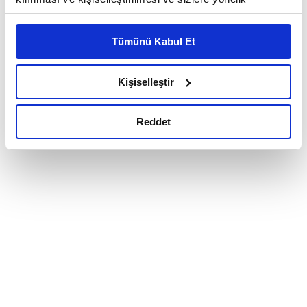
reklam/pazarlama faaliyetlerinin yapılması, amaçlarıyla
sınırlı olarak açık rızanız dahilinde kullanılacaktır.
Tümünü Kabul Et
Çerezlere ilişkin tercihlerinizi çerez paneli vasıtasıyla
belirleyebilirsiniz. Çerezlere ilişkin detaylı bilgi için
Ayarlar butonuna tıklayabilir,
Çerez Bilgilendirme
Kişiselleştir
Metnimizi ziyaret edebilirsiniz.
6698 sayılı Kişisel Verilerin Korunması Kanunu uyarınca
Reddet
hazırlanmış olan İnternet Sitesi Aydınlatma Metnimizi
okumak ve sitemizi ziyaretiniz kapsamında
gerçekleştirilen veri işleme faaliyetleri ile ilgili daha
detaylı bilgi almak için lütfen
tıklayınız.