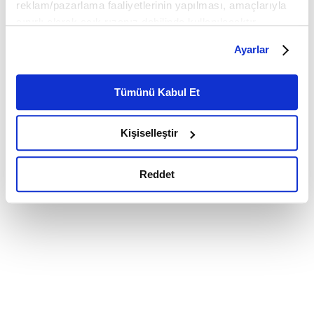
reklam/pazarlama faaliyetlerinin yapılması, amaçlarıyla
sınırlı olarak açık rızanız dahilinde kullanılacaktır.
Çerezlere ilişkin tercihlerinizi çerez paneli vasıtasıyla
Ayarlar
belirleyebilirsiniz. Çerezlere ilişkin detaylı bilgi için
Ayarlar butonuna tıklayabilir,
Çerez Bilgilendirme
Metnimizi ziyaret edebilirsiniz.
Tümünü Kabul Et
6698 sayılı Kişisel Verilerin Korunması Kanunu uyarınca
hazırlanmış olan İnternet Sitesi Aydınlatma Metnimizi
Kişiselleştir
okumak ve sitemizi ziyaretiniz kapsamında
gerçekleştirilen veri işleme faaliyetleri ile ilgili daha
detaylı bilgi almak için lütfen
tıklayınız.
Reddet