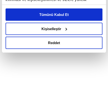
reklam/pazarlama faaliyetlerinin yapılması, amaçlarıyla
sınırlı olarak açık rızanız dahilinde kullanılacaktır.
Tümünü Kabul Et
Çerezlere ilişkin tercihlerinizi çerez paneli vasıtasıyla
belirleyebilirsiniz. Çerezlere ilişkin detaylı bilgi için
Ayarlar butonuna tıklayabilir,
Çerez Bilgilendirme
Kişiselleştir
Metnimizi ziyaret edebilirsiniz.
6698 sayılı Kişisel Verilerin Korunması Kanunu uyarınca
Reddet
hazırlanmış olan İnternet Sitesi Aydınlatma Metnimizi
okumak ve sitemizi ziyaretiniz kapsamında
gerçekleştirilen veri işleme faaliyetleri ile ilgili daha
detaylı bilgi almak için lütfen
tıklayınız.