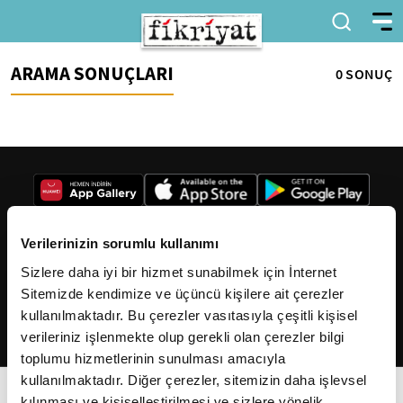
ARAMA SONUÇLARI
0 SONUÇ
Verilerinizin sorumlu kullanımı
Sizlere daha iyi bir hizmet sunabilmek için İnternet
2026
Fikriyat
. Tüm hakları saklıdır.
Sitemizde kendimize ve üçüncü kişilere ait çerezler
kullanılmaktadır. Bu çerezler vasıtasıyla çeşitli kişisel
verileriniz işlenmekte olup gerekli olan çerezler bilgi
toplumu hizmetlerinin sunulması amacıyla
kullanılmaktadır. Diğer çerezler, sitemizin daha işlevsel
kılınması ve kişiselleştirilmesi ve sizlere yönelik