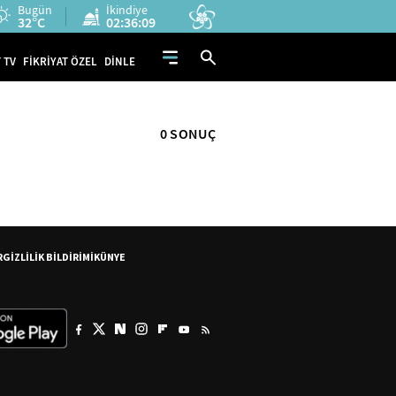
Bugün
İkindiye
32°C
02:36:09
 TV
FİKRİYAT ÖZEL
DİNLE
0 SONUÇ
R
GİZLİLİK BİLDİRİMİ
KÜNYE