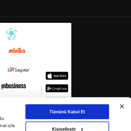
Tümünü Kabul Et
Bu
amacıyla
Kişiselleştir