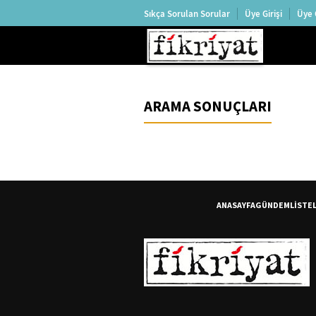
Sıkça Sorulan Sorular
Üye Girişi
Üye 
ARAMA SONUÇLARI
ANASAYFA
GÜNDEM
LİSTE