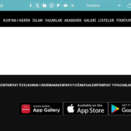
Ol
KUR'AN-I KERİM
İSLAM
YAZARLAR
AKADEMİK
GALERİ
LİSTELER
FİKRİYAT
LER
FİKRİYAT ÖZEL
KURAN-I KERİM
AKADEMİK
FOTOĞRAF
GALERİ
FİKRİYAT TV
YAZARLA