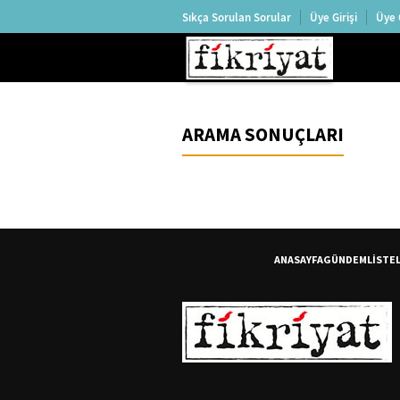
Sıkça Sorulan Sorular
Üye Girişi
Üye 
ARAMA SONUÇLARI
ANASAYFA
GÜNDEM
LİSTE