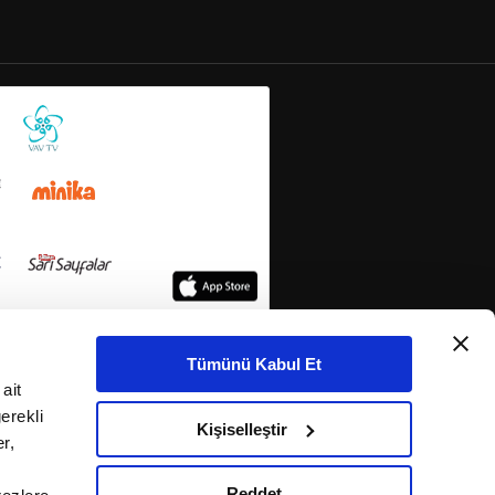
Tümünü Kabul Et
ait
erekli
Kişiselleştir
r,
Reddet