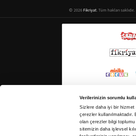
2026
Fikriyat
. Tüm hakları saklıdır.
Verilerinizin sorumlu kull
Sizlere daha iyi bir hizmet
çerezler kullanılmaktadır. B
olan çerezler bilgi toplumu
sitemizin daha işlevsel kıl