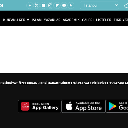
Ol
KUR'AN-I KERİM
İSLAM
YAZARLAR
AKADEMİK
GALERİ
LİSTELER
FİKRİYAT
LER
FİKRİYAT ÖZEL
KURAN-I KERİM
AKADEMİK
FOTOĞRAF
GALERİ
FİKRİYAT TV
YAZARLA