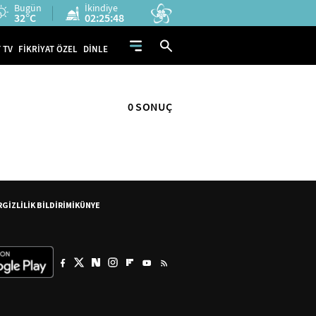
Bugün
İkindiye
32°C
02:25:48
 TV
FİKRİYAT ÖZEL
DİNLE
0 SONUÇ
R
GİZLİLİK BİLDİRİMİ
KÜNYE