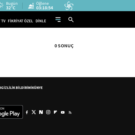
Bugün
Öğlene
32°C
03:18:53
 TV
FİKRİYAT ÖZEL
DİNLE
0 SONUÇ
R
GİZLİLİK BİLDİRİMİ
KÜNYE