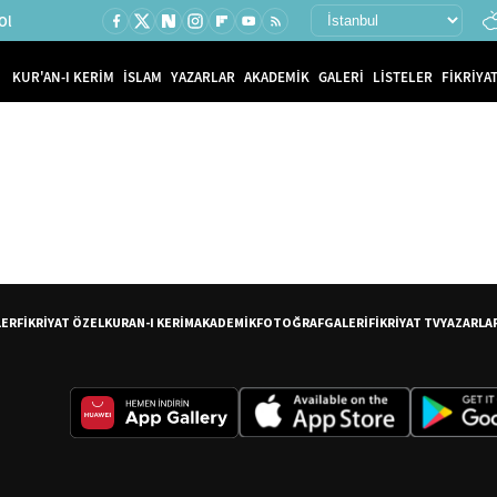
Ol
KUR'AN-I KERİM
İSLAM
YAZARLAR
AKADEMİK
GALERİ
LİSTELER
FİKRİYAT
LER
FİKRİYAT ÖZEL
KURAN-I KERİM
AKADEMİK
FOTOĞRAF
GALERİ
FİKRİYAT TV
YAZARLA