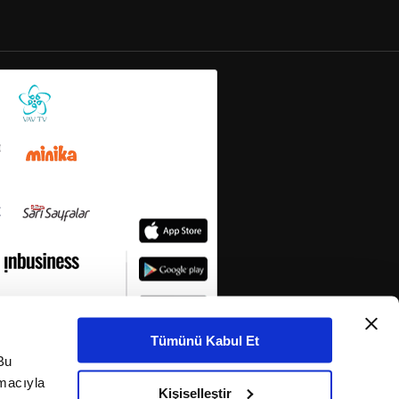
Tümünü Kabul Et
Bu
amacıyla
Kişiselleştir