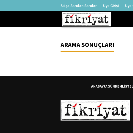
Sıkça Sorulan Sorular
Üye Girişi
Üye 
ARAMA SONUÇLARI
ANASAYFA
GÜNDEM
LİSTE