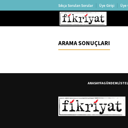
Sıkça Sorulan Sorular
Üye Girişi
Üye 
ARAMA SONUÇLARI
ANASAYFA
GÜNDEM
LİSTE