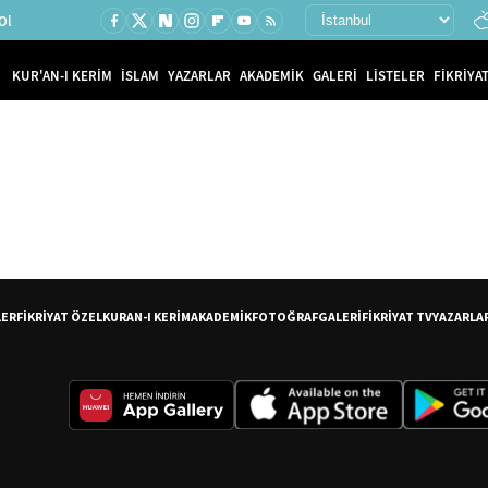
Ol
KUR'AN-I KERİM
İSLAM
YAZARLAR
AKADEMİK
GALERİ
LİSTELER
FİKRİYAT
LER
FİKRİYAT ÖZEL
KURAN-I KERİM
AKADEMİK
FOTOĞRAF
GALERİ
FİKRİYAT TV
YAZARLA