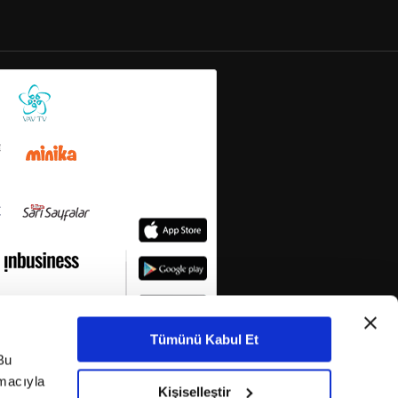
Tümünü Kabul Et
Bu
amacıyla
Kişiselleştir