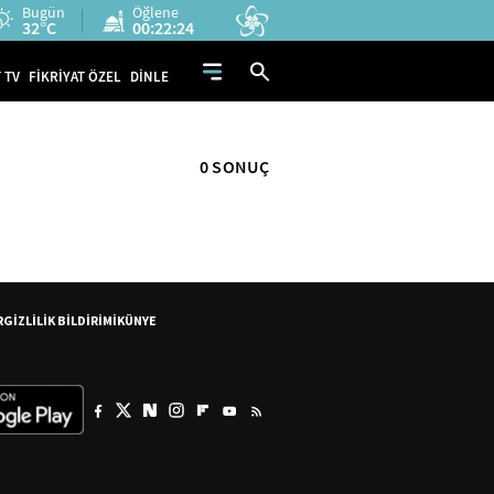
Bugün
Öğlene
32°C
00:22:24
 TV
FİKRİYAT ÖZEL
DİNLE
0 SONUÇ
R
GİZLİLİK BİLDİRİMİ
KÜNYE