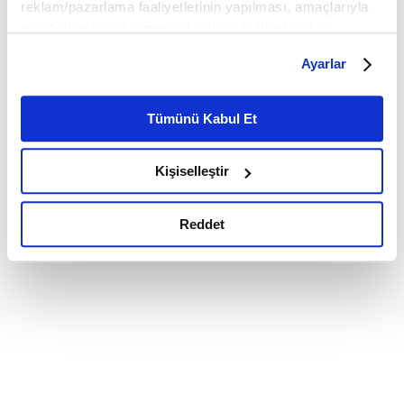
reklam/pazarlama faaliyetlerinin yapılması, amaçlarıyla
sınırlı olarak açık rızanız dahilinde kullanılacaktır.
Çerezlere ilişkin tercihlerinizi çerez paneli vasıtasıyla
Ayarlar
belirleyebilirsiniz. Çerezlere ilişkin detaylı bilgi için
Ayarlar butonuna tıklayabilir,
Çerez Bilgilendirme
Metnimizi ziyaret edebilirsiniz.
Tümünü Kabul Et
6698 sayılı Kişisel Verilerin Korunması Kanunu uyarınca
hazırlanmış olan İnternet Sitesi Aydınlatma Metnimizi
Kişiselleştir
okumak ve sitemizi ziyaretiniz kapsamında
gerçekleştirilen veri işleme faaliyetleri ile ilgili daha
detaylı bilgi almak için lütfen
tıklayınız.
Reddet