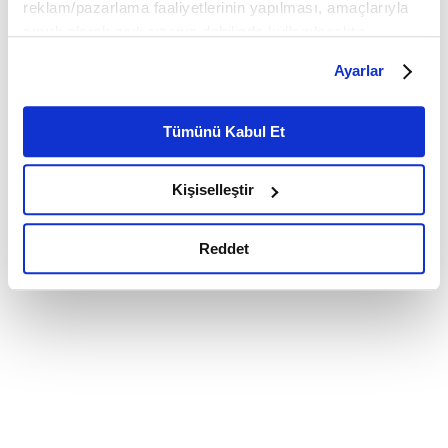
reklam/pazarlama faaliyetlerinin yapılması, amaçlarıyla
sınırlı olarak açık rızanız dahilinde kullanılacaktır.
Çerezlere ilişkin tercihlerinizi çerez paneli vasıtasıyla
Ayarlar
belirleyebilirsiniz. Çerezlere ilişkin detaylı bilgi için
Ayarlar butonuna tıklayabilir,
Çerez Bilgilendirme
Metnimizi ziyaret edebilirsiniz.
Tümünü Kabul Et
6698 sayılı Kişisel Verilerin Korunması Kanunu uyarınca
hazırlanmış olan İnternet Sitesi Aydınlatma Metnimizi
Kişiselleştir
okumak ve sitemizi ziyaretiniz kapsamında
gerçekleştirilen veri işleme faaliyetleri ile ilgili daha
detaylı bilgi almak için lütfen
tıklayınız.
Reddet