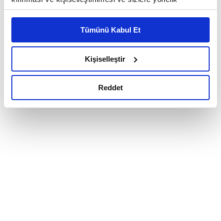
reklam/pazarlama faaliyetlerinin yapılması, amaçlarıyla
sınırlı olarak açık rızanız dahilinde kullanılacaktır.
Tümünü Kabul Et
Çerezlere ilişkin tercihlerinizi çerez paneli vasıtasıyla
belirleyebilirsiniz. Çerezlere ilişkin detaylı bilgi için
Ayarlar butonuna tıklayabilir,
Çerez Bilgilendirme
Kişiselleştir
Metnimizi ziyaret edebilirsiniz.
6698 sayılı Kişisel Verilerin Korunması Kanunu uyarınca
Reddet
hazırlanmış olan İnternet Sitesi Aydınlatma Metnimizi
okumak ve sitemizi ziyaretiniz kapsamında
gerçekleştirilen veri işleme faaliyetleri ile ilgili daha
detaylı bilgi almak için lütfen
tıklayınız.