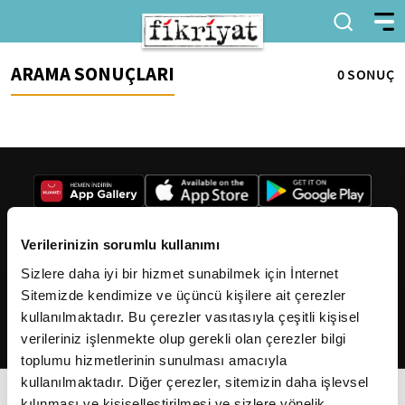
ARAMA SONUÇLARI
0 SONUÇ
Verilerinizin sorumlu kullanımı
Sizlere daha iyi bir hizmet sunabilmek için İnternet
2026
Fikriyat
. Tüm hakları saklıdır.
Sitemizde kendimize ve üçüncü kişilere ait çerezler
kullanılmaktadır. Bu çerezler vasıtasıyla çeşitli kişisel
verileriniz işlenmekte olup gerekli olan çerezler bilgi
toplumu hizmetlerinin sunulması amacıyla
kullanılmaktadır. Diğer çerezler, sitemizin daha işlevsel
kılınması ve kişiselleştirilmesi ve sizlere yönelik