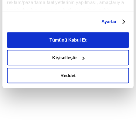
reklam/pazarlama faaliyetlerinin yapılması, amaçlarıyla
sınırlı olarak açık rızanız dahilinde kullanılacaktır.
Çerezlere ilişkin tercihlerinizi çerez paneli vasıtasıyla
Ayarlar
belirleyebilirsiniz. Çerezlere ilişkin detaylı bilgi için
Ayarlar butonuna tıklayabilir,
Çerez Bilgilendirme
Metnimizi ziyaret edebilirsiniz.
Tümünü Kabul Et
6698 sayılı Kişisel Verilerin Korunması Kanunu uyarınca
hazırlanmış olan İnternet Sitesi Aydınlatma Metnimizi
Kişiselleştir
okumak ve sitemizi ziyaretiniz kapsamında
gerçekleştirilen veri işleme faaliyetleri ile ilgili daha
detaylı bilgi almak için lütfen
tıklayınız.
Reddet