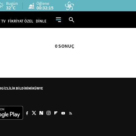
Bugün
Öğlene
32°C
00:32:15
 TV
FİKRİYAT ÖZEL
DİNLE
0 SONUÇ
R
GİZLİLİK BİLDİRİMİ
KÜNYE