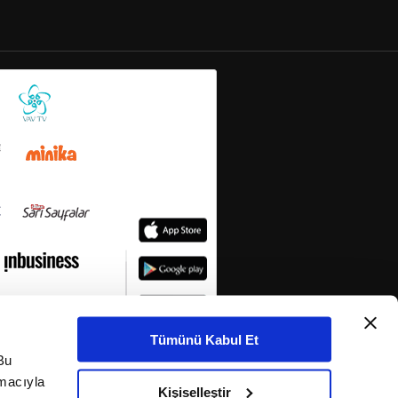
Tümünü Kabul Et
Bu
amacıyla
Kişiselleştir