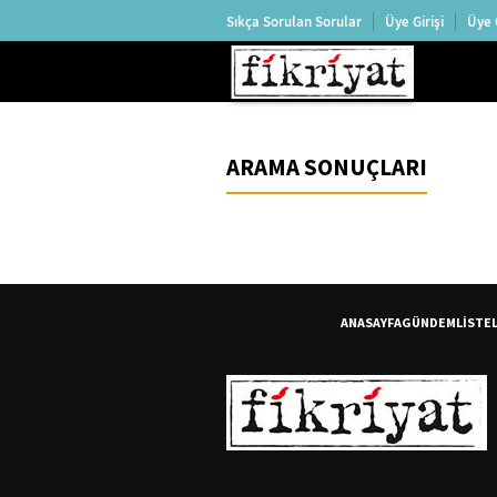
Sıkça Sorulan Sorular
Üye Girişi
Üye 
ARAMA SONUÇLARI
ANASAYFA
GÜNDEM
LİSTE