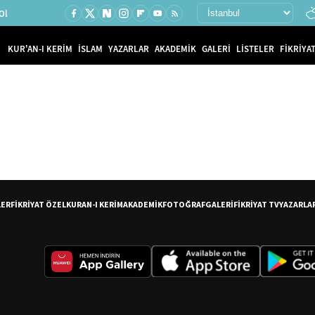
Ol
KUR'AN-I KERİM
İSLAM
YAZARLAR
AKADEMİK
GALERİ
LİSTELER
FİKRİYAT
LER
FİKRİYAT ÖZEL
KURAN-I KERİM
AKADEMİK
FOTOĞRAF
GALERİ
FİKRİYAT TV
YAZARLA