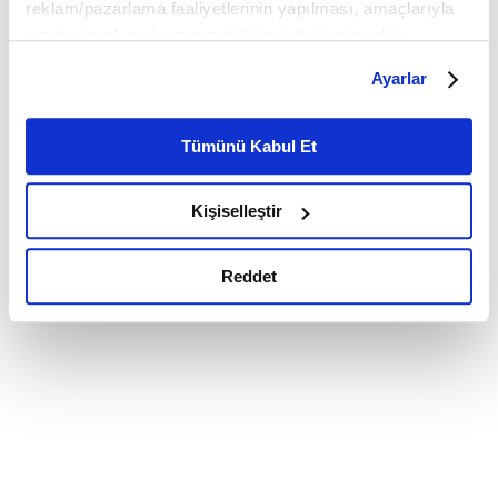
reklam/pazarlama faaliyetlerinin yapılması, amaçlarıyla
sınırlı olarak açık rızanız dahilinde kullanılacaktır.
Çerezlere ilişkin tercihlerinizi çerez paneli vasıtasıyla
Ayarlar
belirleyebilirsiniz. Çerezlere ilişkin detaylı bilgi için
Ayarlar butonuna tıklayabilir,
Çerez Bilgilendirme
Metnimizi ziyaret edebilirsiniz.
Tümünü Kabul Et
6698 sayılı Kişisel Verilerin Korunması Kanunu uyarınca
hazırlanmış olan İnternet Sitesi Aydınlatma Metnimizi
Kişiselleştir
okumak ve sitemizi ziyaretiniz kapsamında
gerçekleştirilen veri işleme faaliyetleri ile ilgili daha
detaylı bilgi almak için lütfen
tıklayınız.
Reddet