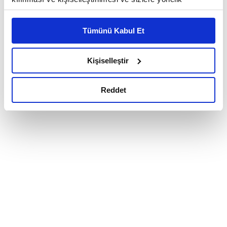
reklam/pazarlama faaliyetlerinin yapılması, amaçlarıyla
sınırlı olarak açık rızanız dahilinde kullanılacaktır.
Tümünü Kabul Et
Çerezlere ilişkin tercihlerinizi çerez paneli vasıtasıyla
belirleyebilirsiniz. Çerezlere ilişkin detaylı bilgi için
Ayarlar butonuna tıklayabilir,
Çerez Bilgilendirme
Kişiselleştir
Metnimizi ziyaret edebilirsiniz.
6698 sayılı Kişisel Verilerin Korunması Kanunu uyarınca
Reddet
hazırlanmış olan İnternet Sitesi Aydınlatma Metnimizi
okumak ve sitemizi ziyaretiniz kapsamında
gerçekleştirilen veri işleme faaliyetleri ile ilgili daha
detaylı bilgi almak için lütfen
tıklayınız.