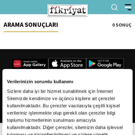
ARAMA SONUÇLARI
0 SONUÇ
Verilerinizin sorumlu kullanımı
Sizlere daha iyi bir hizmet sunabilmek için İnternet
2026
Fikriyat
. Tüm hakları saklıdır.
Sitemizde kendimize ve üçüncü kişilere ait çerezler
kullanılmaktadır. Bu çerezler vasıtasıyla çeşitli kişisel
verileriniz işlenmekte olup gerekli olan çerezler bilgi
toplumu hizmetlerinin sunulması amacıyla
kullanılmaktadır. Diğer çerezler, sitemizin daha işlevsel
kılınması ve kişiselleştirilmesi ve sizlere yönelik