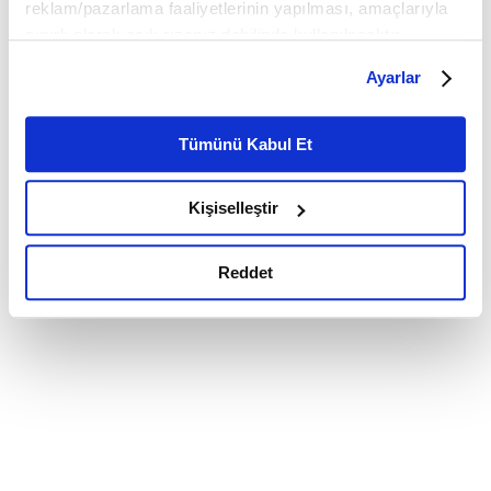
reklam/pazarlama faaliyetlerinin yapılması, amaçlarıyla
sınırlı olarak açık rızanız dahilinde kullanılacaktır.
Çerezlere ilişkin tercihlerinizi çerez paneli vasıtasıyla
Ayarlar
belirleyebilirsiniz. Çerezlere ilişkin detaylı bilgi için
Ayarlar butonuna tıklayabilir,
Çerez Bilgilendirme
Metnimizi ziyaret edebilirsiniz.
Tümünü Kabul Et
6698 sayılı Kişisel Verilerin Korunması Kanunu uyarınca
hazırlanmış olan İnternet Sitesi Aydınlatma Metnimizi
Kişiselleştir
okumak ve sitemizi ziyaretiniz kapsamında
gerçekleştirilen veri işleme faaliyetleri ile ilgili daha
detaylı bilgi almak için lütfen
tıklayınız.
Reddet