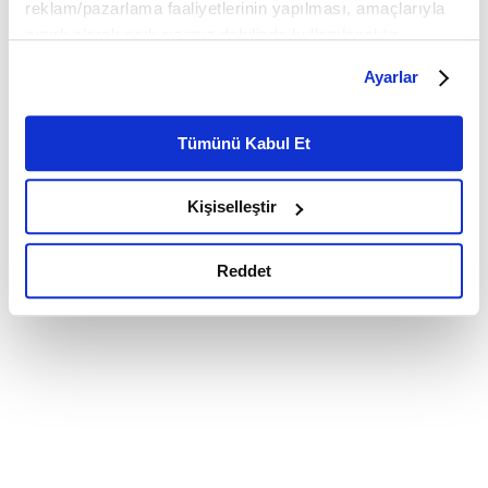
reklam/pazarlama faaliyetlerinin yapılması, amaçlarıyla
sınırlı olarak açık rızanız dahilinde kullanılacaktır.
Çerezlere ilişkin tercihlerinizi çerez paneli vasıtasıyla
Ayarlar
belirleyebilirsiniz. Çerezlere ilişkin detaylı bilgi için
Ayarlar butonuna tıklayabilir,
Çerez Bilgilendirme
Metnimizi ziyaret edebilirsiniz.
Tümünü Kabul Et
6698 sayılı Kişisel Verilerin Korunması Kanunu uyarınca
hazırlanmış olan İnternet Sitesi Aydınlatma Metnimizi
Kişiselleştir
okumak ve sitemizi ziyaretiniz kapsamında
gerçekleştirilen veri işleme faaliyetleri ile ilgili daha
detaylı bilgi almak için lütfen
tıklayınız.
Reddet