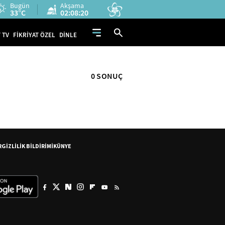
Bugün
Akşama
33°C
02:08:20
 TV
FİKRİYAT ÖZEL
DİNLE
0 SONUÇ
R
GİZLİLİK BİLDİRİMİ
KÜNYE