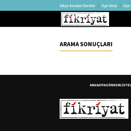
Sıkça Sorulan Sorular
Üye Girişi
Üye 
ARAMA SONUÇLARI
ANASAYFA
GÜNDEM
LİSTE