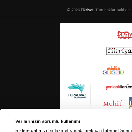
2026
Fikriyat
. Tüm hakları saklıdır.
Verilerinizin sorumlu kullanımı
Sizlere daha iyi bir hizmet sunabilmek için İnternet Site