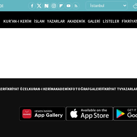
Ol
KUR'AN-I KERİM
İSLAM
YAZARLAR
AKADEMİK
GALERİ
LİSTELER
FİKRİYAT
LER
FİKRİYAT ÖZEL
KURAN-I KERİM
AKADEMİK
FOTOĞRAF
GALERİ
FİKRİYAT TV
YAZARLA