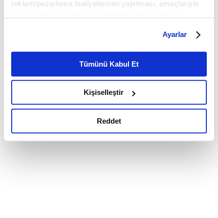
reklam/pazarlama faaliyetlerinin yapılması, amaçlarıyla
sınırlı olarak açık rızanız dahilinde kullanılacaktır.
Çerezlere ilişkin tercihlerinizi çerez paneli vasıtasıyla
Ayarlar
belirleyebilirsiniz. Çerezlere ilişkin detaylı bilgi için
Ayarlar butonuna tıklayabilir,
Çerez Bilgilendirme
Metnimizi ziyaret edebilirsiniz.
Tümünü Kabul Et
6698 sayılı Kişisel Verilerin Korunması Kanunu uyarınca
hazırlanmış olan İnternet Sitesi Aydınlatma Metnimizi
Kişiselleştir
okumak ve sitemizi ziyaretiniz kapsamında
gerçekleştirilen veri işleme faaliyetleri ile ilgili daha
detaylı bilgi almak için lütfen
tıklayınız.
Reddet