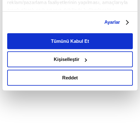
reklam/pazarlama faaliyetlerinin yapılması, amaçlarıyla
sınırlı olarak açık rızanız dahilinde kullanılacaktır.
Çerezlere ilişkin tercihlerinizi çerez paneli vasıtasıyla
Ayarlar
belirleyebilirsiniz. Çerezlere ilişkin detaylı bilgi için
Ayarlar butonuna tıklayabilir,
Çerez Bilgilendirme
Metnimizi ziyaret edebilirsiniz.
Tümünü Kabul Et
6698 sayılı Kişisel Verilerin Korunması Kanunu uyarınca
hazırlanmış olan İnternet Sitesi Aydınlatma Metnimizi
Kişiselleştir
okumak ve sitemizi ziyaretiniz kapsamında
gerçekleştirilen veri işleme faaliyetleri ile ilgili daha
detaylı bilgi almak için lütfen
tıklayınız.
Reddet