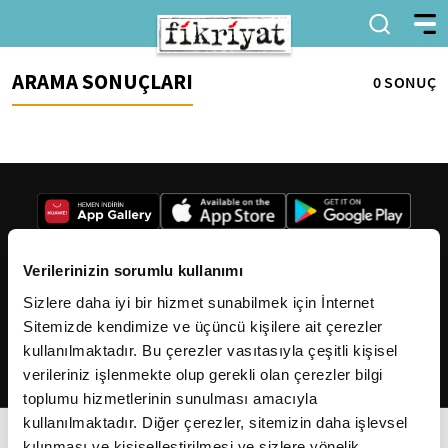
ARAMA SONUÇLARI
0 SONUÇ
Verilerinizin sorumlu kullanımı
Sizlere daha iyi bir hizmet sunabilmek için İnternet
2026
Fikriyat
. Tüm hakları saklıdır.
Sitemizde kendimize ve üçüncü kişilere ait çerezler
kullanılmaktadır. Bu çerezler vasıtasıyla çeşitli kişisel
verileriniz işlenmekte olup gerekli olan çerezler bilgi
toplumu hizmetlerinin sunulması amacıyla
kullanılmaktadır. Diğer çerezler, sitemizin daha işlevsel
kılınması ve kişiselleştirilmesi ve sizlere yönelik