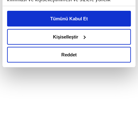
reklam/pazarlama faaliyetlerinin yapılması, amaçlarıyla
sınırlı olarak açık rızanız dahilinde kullanılacaktır.
Tümünü Kabul Et
Çerezlere ilişkin tercihlerinizi çerez paneli vasıtasıyla
belirleyebilirsiniz. Çerezlere ilişkin detaylı bilgi için
Ayarlar butonuna tıklayabilir,
Çerez Bilgilendirme
Kişiselleştir
Metnimizi ziyaret edebilirsiniz.
6698 sayılı Kişisel Verilerin Korunması Kanunu uyarınca
Reddet
hazırlanmış olan İnternet Sitesi Aydınlatma Metnimizi
okumak ve sitemizi ziyaretiniz kapsamında
gerçekleştirilen veri işleme faaliyetleri ile ilgili daha
detaylı bilgi almak için lütfen
tıklayınız.