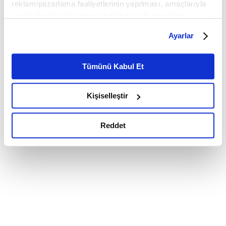
reklam/pazarlama faaliyetlerinin yapılması, amaçlarıyla
sınırlı olarak açık rızanız dahilinde kullanılacaktır.
Çerezlere ilişkin tercihlerinizi çerez paneli vasıtasıyla
Ayarlar
belirleyebilirsiniz. Çerezlere ilişkin detaylı bilgi için
Ayarlar butonuna tıklayabilir,
Çerez Bilgilendirme
Metnimizi ziyaret edebilirsiniz.
Tümünü Kabul Et
6698 sayılı Kişisel Verilerin Korunması Kanunu uyarınca
hazırlanmış olan İnternet Sitesi Aydınlatma Metnimizi
Kişiselleştir
okumak ve sitemizi ziyaretiniz kapsamında
gerçekleştirilen veri işleme faaliyetleri ile ilgili daha
detaylı bilgi almak için lütfen
tıklayınız.
Reddet