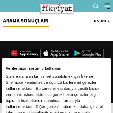
ARAMA SONUÇLARI
0 SONUÇ
Verilerinizin sorumlu kullanımı
Sizlere daha iyi bir hizmet sunabilmek için İnternet
2026
Fikriyat
. Tüm hakları saklıdır.
Sitemizde kendimize ve üçüncü kişilere ait çerezler
kullanılmaktadır. Bu çerezler vasıtasıyla çeşitli kişisel
verileriniz işlenmekte olup gerekli olan çerezler bilgi
toplumu hizmetlerinin sunulması amacıyla
kullanılmaktadır. Diğer çerezler, sitemizin daha işlevsel
kılınması ve kişiselleştirilmesi ve sizlere yönelik