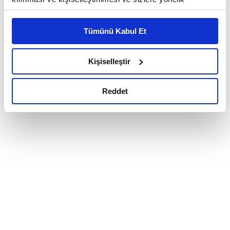
reklam/pazarlama faaliyetlerinin yapılması, amaçlarıyla
sınırlı olarak açık rızanız dahilinde kullanılacaktır.
Tümünü Kabul Et
Çerezlere ilişkin tercihlerinizi çerez paneli vasıtasıyla
belirleyebilirsiniz. Çerezlere ilişkin detaylı bilgi için
Ayarlar butonuna tıklayabilir,
Çerez Bilgilendirme
Kişiselleştir
Metnimizi ziyaret edebilirsiniz.
6698 sayılı Kişisel Verilerin Korunması Kanunu uyarınca
Reddet
hazırlanmış olan İnternet Sitesi Aydınlatma Metnimizi
okumak ve sitemizi ziyaretiniz kapsamında
gerçekleştirilen veri işleme faaliyetleri ile ilgili daha
detaylı bilgi almak için lütfen
tıklayınız.