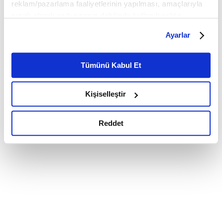
reklam/pazarlama faaliyetlerinin yapılması, amaçlarıyla
sınırlı olarak açık rızanız dahilinde kullanılacaktır.
Çerezlere ilişkin tercihlerinizi çerez paneli vasıtasıyla
Ayarlar
belirleyebilirsiniz. Çerezlere ilişkin detaylı bilgi için
Ayarlar butonuna tıklayabilir,
Çerez Bilgilendirme
Metnimizi ziyaret edebilirsiniz.
Tümünü Kabul Et
6698 sayılı Kişisel Verilerin Korunması Kanunu uyarınca
hazırlanmış olan İnternet Sitesi Aydınlatma Metnimizi
Kişiselleştir
okumak ve sitemizi ziyaretiniz kapsamında
gerçekleştirilen veri işleme faaliyetleri ile ilgili daha
detaylı bilgi almak için lütfen
tıklayınız.
Reddet