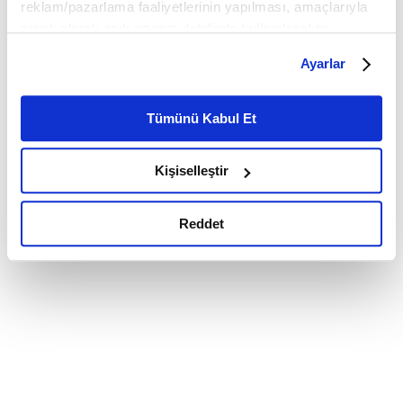
reklam/pazarlama faaliyetlerinin yapılması, amaçlarıyla
sınırlı olarak açık rızanız dahilinde kullanılacaktır.
Çerezlere ilişkin tercihlerinizi çerez paneli vasıtasıyla
Ayarlar
belirleyebilirsiniz. Çerezlere ilişkin detaylı bilgi için
Ayarlar butonuna tıklayabilir,
Çerez Bilgilendirme
Metnimizi ziyaret edebilirsiniz.
Tümünü Kabul Et
6698 sayılı Kişisel Verilerin Korunması Kanunu uyarınca
hazırlanmış olan İnternet Sitesi Aydınlatma Metnimizi
Kişiselleştir
okumak ve sitemizi ziyaretiniz kapsamında
gerçekleştirilen veri işleme faaliyetleri ile ilgili daha
detaylı bilgi almak için lütfen
tıklayınız.
Reddet