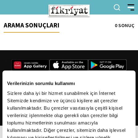
ARAMA SONUÇLARI
0 SONUÇ
Verilerinizin sorumlu kullanımı
Sizlere daha iyi bir hizmet sunabilmek için İnternet
2026
Fikriyat
. Tüm hakları saklıdır.
Sitemizde kendimize ve üçüncü kişilere ait çerezler
kullanılmaktadır. Bu çerezler vasıtasıyla çeşitli kişisel
verileriniz işlenmekte olup gerekli olan çerezler bilgi
toplumu hizmetlerinin sunulması amacıyla
kullanılmaktadır. Diğer çerezler, sitemizin daha işlevsel
kılınması ve kişiselleştirilmesi ve sizlere yönelik