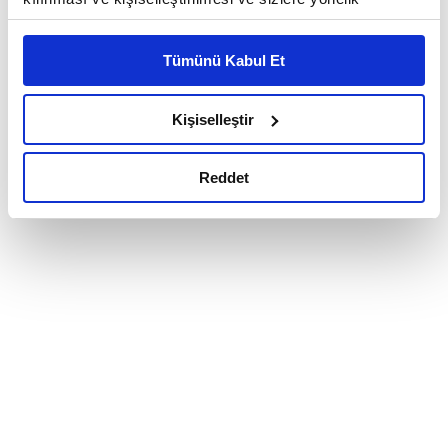
reklam/pazarlama faaliyetlerinin yapılması, amaçlarıyla
sınırlı olarak açık rızanız dahilinde kullanılacaktır.
Tümünü Kabul Et
Çerezlere ilişkin tercihlerinizi çerez paneli vasıtasıyla
belirleyebilirsiniz. Çerezlere ilişkin detaylı bilgi için
Ayarlar butonuna tıklayabilir,
Çerez Bilgilendirme
Kişiselleştir
Metnimizi ziyaret edebilirsiniz.
6698 sayılı Kişisel Verilerin Korunması Kanunu uyarınca
Reddet
hazırlanmış olan İnternet Sitesi Aydınlatma Metnimizi
okumak ve sitemizi ziyaretiniz kapsamında
gerçekleştirilen veri işleme faaliyetleri ile ilgili daha
detaylı bilgi almak için lütfen
tıklayınız.