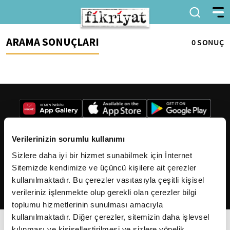
ARAMA SONUÇLARI
0 SONUÇ
Verilerinizin sorumlu kullanımı
Sizlere daha iyi bir hizmet sunabilmek için İnternet
2026
Fikriyat
. Tüm hakları saklıdır.
Sitemizde kendimize ve üçüncü kişilere ait çerezler
kullanılmaktadır. Bu çerezler vasıtasıyla çeşitli kişisel
verileriniz işlenmekte olup gerekli olan çerezler bilgi
toplumu hizmetlerinin sunulması amacıyla
kullanılmaktadır. Diğer çerezler, sitemizin daha işlevsel
kılınması ve kişiselleştirilmesi ve sizlere yönelik