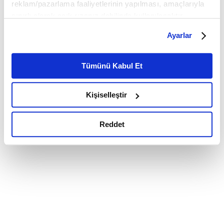
reklam/pazarlama faaliyetlerinin yapılması, amaçlarıyla
sınırlı olarak açık rızanız dahilinde kullanılacaktır.
Çerezlere ilişkin tercihlerinizi çerez paneli vasıtasıyla
Ayarlar
belirleyebilirsiniz. Çerezlere ilişkin detaylı bilgi için
Ayarlar butonuna tıklayabilir,
Çerez Bilgilendirme
Metnimizi ziyaret edebilirsiniz.
Tümünü Kabul Et
6698 sayılı Kişisel Verilerin Korunması Kanunu uyarınca
hazırlanmış olan İnternet Sitesi Aydınlatma Metnimizi
Kişiselleştir
okumak ve sitemizi ziyaretiniz kapsamında
gerçekleştirilen veri işleme faaliyetleri ile ilgili daha
detaylı bilgi almak için lütfen
tıklayınız.
Reddet