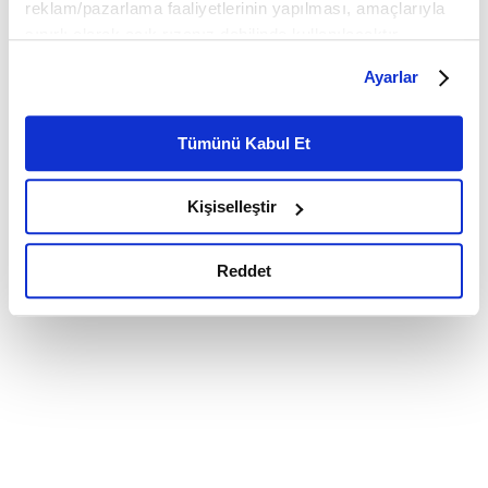
reklam/pazarlama faaliyetlerinin yapılması, amaçlarıyla
sınırlı olarak açık rızanız dahilinde kullanılacaktır.
Çerezlere ilişkin tercihlerinizi çerez paneli vasıtasıyla
Ayarlar
belirleyebilirsiniz. Çerezlere ilişkin detaylı bilgi için
Ayarlar butonuna tıklayabilir,
Çerez Bilgilendirme
Metnimizi ziyaret edebilirsiniz.
Tümünü Kabul Et
6698 sayılı Kişisel Verilerin Korunması Kanunu uyarınca
hazırlanmış olan İnternet Sitesi Aydınlatma Metnimizi
Kişiselleştir
okumak ve sitemizi ziyaretiniz kapsamında
gerçekleştirilen veri işleme faaliyetleri ile ilgili daha
detaylı bilgi almak için lütfen
tıklayınız.
Reddet