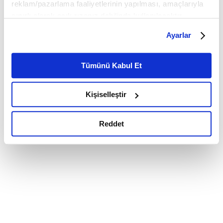
reklam/pazarlama faaliyetlerinin yapılması, amaçlarıyla
sınırlı olarak açık rızanız dahilinde kullanılacaktır.
Çerezlere ilişkin tercihlerinizi çerez paneli vasıtasıyla
Ayarlar
belirleyebilirsiniz. Çerezlere ilişkin detaylı bilgi için
Ayarlar butonuna tıklayabilir,
Çerez Bilgilendirme
Metnimizi ziyaret edebilirsiniz.
Tümünü Kabul Et
6698 sayılı Kişisel Verilerin Korunması Kanunu uyarınca
hazırlanmış olan İnternet Sitesi Aydınlatma Metnimizi
Kişiselleştir
okumak ve sitemizi ziyaretiniz kapsamında
gerçekleştirilen veri işleme faaliyetleri ile ilgili daha
detaylı bilgi almak için lütfen
tıklayınız.
Reddet