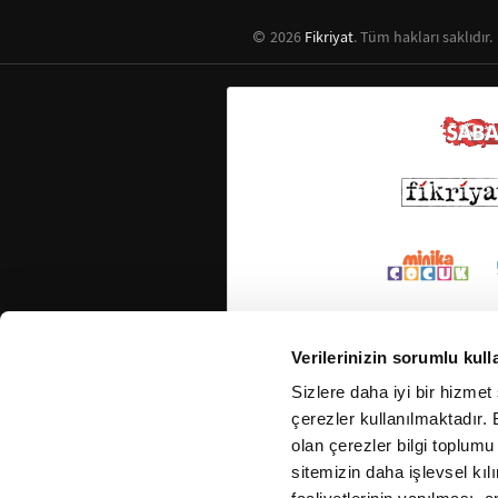
2026
Fikriyat
. Tüm hakları saklıdır.
Verilerinizin sorumlu kull
Sizlere daha iyi bir hizmet
çerezler kullanılmaktadır. B
olan çerezler bilgi toplumu
sitemizin daha işlevsel kıl