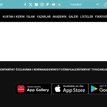
Ol
KUR'AN-I KERİM
İSLAM
YAZARLAR
AKADEMİK
GALERİ
LİSTELER
FİKRİYAT
LER
FİKRİYAT ÖZEL
KURAN-I KERİM
AKADEMİK
FOTOĞRAF
GALERİ
FİKRİYAT TV
YAZARLA