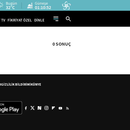
Bugün
Güneşe
32°C
01:10:52
 TV
FİKRİYAT ÖZEL
DİNLE
0 SONUÇ
R
GİZLİLİK BİLDİRİMİ
KÜNYE