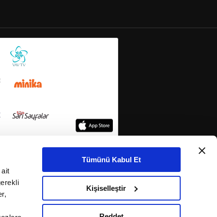
Tümünü Kabul Et
ait
erekli
Kişiselleştir
r,
Reddet