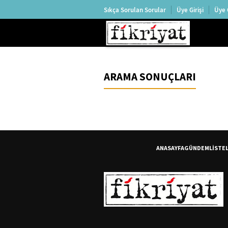
Sıkça Sorulan Sorular
Üye Girişi
Üye 
ARAMA SONUÇLARI
ANASAYFA
GÜNDEM
LİSTE