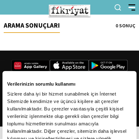
ARAMA SONUÇLARI
0 SONUÇ
Verilerinizin sorumlu kullanımı
Sizlere daha iyi bir hizmet sunabilmek için İnternet
2026
Fikriyat
. Tüm hakları saklıdır.
Sitemizde kendimize ve üçüncü kişilere ait çerezler
kullanılmaktadır. Bu çerezler vasıtasıyla çeşitli kişisel
verileriniz işlenmekte olup gerekli olan çerezler bilgi
toplumu hizmetlerinin sunulması amacıyla
kullanılmaktadır. Diğer çerezler, sitemizin daha işlevsel
kılınması ve kişiselleştirilmesi ve sizlere yönelik