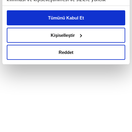
reklam/pazarlama faaliyetlerinin yapılması, amaçlarıyla
sınırlı olarak açık rızanız dahilinde kullanılacaktır.
Tümünü Kabul Et
Çerezlere ilişkin tercihlerinizi çerez paneli vasıtasıyla
belirleyebilirsiniz. Çerezlere ilişkin detaylı bilgi için
Ayarlar butonuna tıklayabilir,
Çerez Bilgilendirme
Kişiselleştir
Metnimizi ziyaret edebilirsiniz.
6698 sayılı Kişisel Verilerin Korunması Kanunu uyarınca
Reddet
hazırlanmış olan İnternet Sitesi Aydınlatma Metnimizi
okumak ve sitemizi ziyaretiniz kapsamında
gerçekleştirilen veri işleme faaliyetleri ile ilgili daha
detaylı bilgi almak için lütfen
tıklayınız.