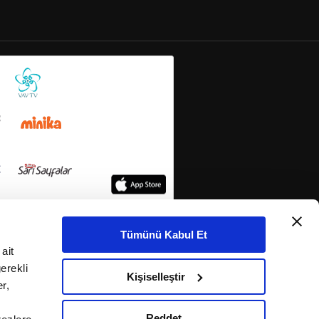
Tümünü Kabul Et
ait
erekli
Kişiselleştir
r,
Reddet