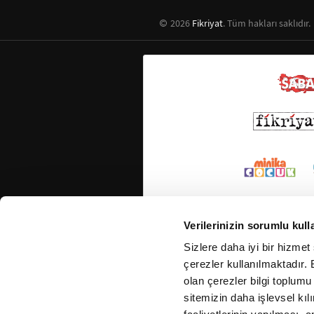
2026
Fikriyat
. Tüm hakları saklıdır.
Verilerinizin sorumlu kull
Sizlere daha iyi bir hizmet
çerezler kullanılmaktadır. B
olan çerezler bilgi toplumu
sitemizin daha işlevsel kıl