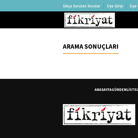
Sıkça Sorulan Sorular
Üye Girişi
Üye 
ARAMA SONUÇLARI
ANASAYFA
GÜNDEM
LİSTE