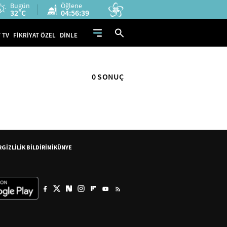
Bugün
Öğlene
32°C
04:56:39
 TV
FİKRİYAT ÖZEL
DİNLE
0 SONUÇ
R
GİZLİLİK BİLDİRİMİ
KÜNYE