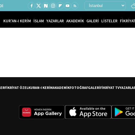
Ol
KUR'AN-I KERİM
İSLAM
YAZARLAR
AKADEMİK
GALERİ
LİSTELER
FİKRİYAT
LER
FİKRİYAT ÖZEL
KURAN-I KERİM
AKADEMİK
FOTOĞRAF
GALERİ
FİKRİYAT TV
YAZARLA