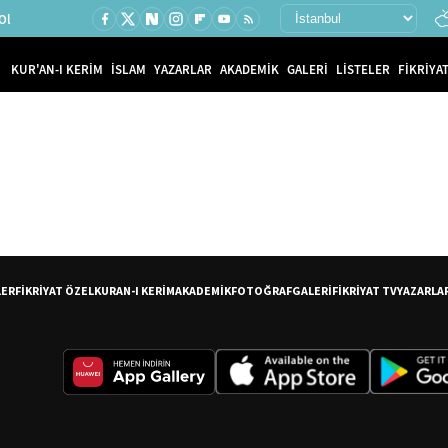
Ol
KUR'AN-I KERİM
İSLAM
YAZARLAR
AKADEMİK
GALERİ
LİSTELER
FİKRİYAT
LER
FİKRİYAT ÖZEL
KURAN-I KERİM
AKADEMİK
FOTOĞRAF
GALERİ
FİKRİYAT TV
YAZARLA