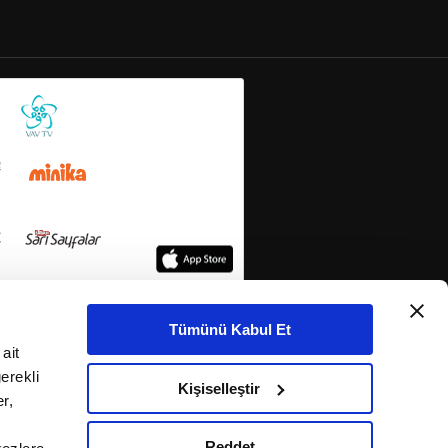
Tümünü Kabul Et
ait
erekli
Kişiselleştir
r,
Reddet