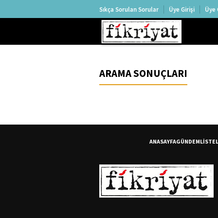
Sıkça Sorulan Sorular
Üye Girişi
Üye 
ARAMA SONUÇLARI
ANASAYFA
GÜNDEM
LİSTE