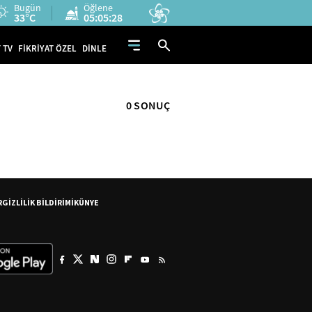
Bugün
Öğlene
33°C
05:05:28
 TV
FİKRİYAT ÖZEL
DİNLE
0 SONUÇ
R
GİZLİLİK BİLDİRİMİ
KÜNYE