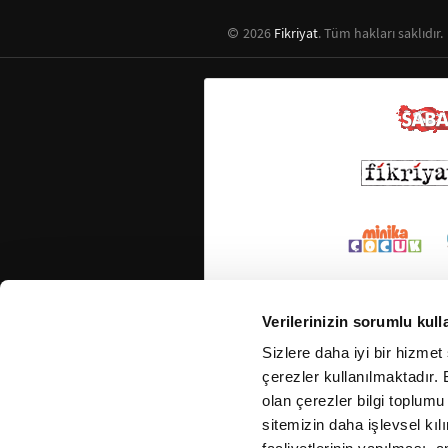
2026
Fikriyat
. Tüm hakları saklıdır.
Verilerinizin sorumlu kull
Sizlere daha iyi bir hizmet
çerezler kullanılmaktadır. B
olan çerezler bilgi toplumu
sitemizin daha işlevsel kıl