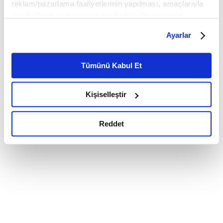
reklam/pazarlama faaliyetlerinin yapılması, amaçlarıyla
sınırlı olarak açık rızanız dahilinde kullanılacaktır.
Çerezlere ilişkin tercihlerinizi çerez paneli vasıtasıyla
Ayarlar
belirleyebilirsiniz. Çerezlere ilişkin detaylı bilgi için
Ayarlar butonuna tıklayabilir,
Çerez Bilgilendirme
Metnimizi ziyaret edebilirsiniz.
Tümünü Kabul Et
6698 sayılı Kişisel Verilerin Korunması Kanunu uyarınca
hazırlanmış olan İnternet Sitesi Aydınlatma Metnimizi
Kişiselleştir
okumak ve sitemizi ziyaretiniz kapsamında
gerçekleştirilen veri işleme faaliyetleri ile ilgili daha
detaylı bilgi almak için lütfen
tıklayınız.
Reddet