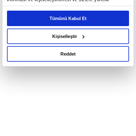
reklam/pazarlama faaliyetlerinin yapılması, amaçlarıyla
sınırlı olarak açık rızanız dahilinde kullanılacaktır.
Tümünü Kabul Et
Çerezlere ilişkin tercihlerinizi çerez paneli vasıtasıyla
belirleyebilirsiniz. Çerezlere ilişkin detaylı bilgi için
Ayarlar butonuna tıklayabilir,
Çerez Bilgilendirme
Kişiselleştir
Metnimizi ziyaret edebilirsiniz.
6698 sayılı Kişisel Verilerin Korunması Kanunu uyarınca
Reddet
hazırlanmış olan İnternet Sitesi Aydınlatma Metnimizi
okumak ve sitemizi ziyaretiniz kapsamında
gerçekleştirilen veri işleme faaliyetleri ile ilgili daha
detaylı bilgi almak için lütfen
tıklayınız.