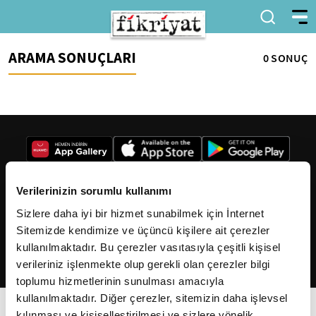
ARAMA SONUÇLARI
0 SONUÇ
Verilerinizin sorumlu kullanımı
Sizlere daha iyi bir hizmet sunabilmek için İnternet
2026
Fikriyat
. Tüm hakları saklıdır.
Sitemizde kendimize ve üçüncü kişilere ait çerezler
kullanılmaktadır. Bu çerezler vasıtasıyla çeşitli kişisel
verileriniz işlenmekte olup gerekli olan çerezler bilgi
toplumu hizmetlerinin sunulması amacıyla
kullanılmaktadır. Diğer çerezler, sitemizin daha işlevsel
kılınması ve kişiselleştirilmesi ve sizlere yönelik