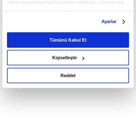
reklam/pazarlama faaliyetlerinin yapılması, amaçlarıyla
sınırlı olarak açık rızanız dahilinde kullanılacaktır.
Çerezlere ilişkin tercihlerinizi çerez paneli vasıtasıyla
Ayarlar
belirleyebilirsiniz. Çerezlere ilişkin detaylı bilgi için
Ayarlar butonuna tıklayabilir,
Çerez Bilgilendirme
Metnimizi ziyaret edebilirsiniz.
Tümünü Kabul Et
6698 sayılı Kişisel Verilerin Korunması Kanunu uyarınca
hazırlanmış olan İnternet Sitesi Aydınlatma Metnimizi
Kişiselleştir
okumak ve sitemizi ziyaretiniz kapsamında
gerçekleştirilen veri işleme faaliyetleri ile ilgili daha
detaylı bilgi almak için lütfen
tıklayınız.
Reddet