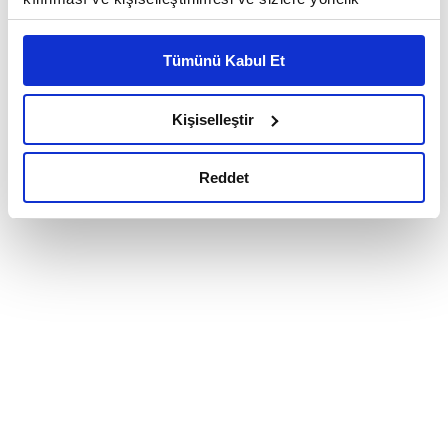
reklam/pazarlama faaliyetlerinin yapılması, amaçlarıyla
sınırlı olarak açık rızanız dahilinde kullanılacaktır.
Tümünü Kabul Et
Çerezlere ilişkin tercihlerinizi çerez paneli vasıtasıyla
belirleyebilirsiniz. Çerezlere ilişkin detaylı bilgi için
Ayarlar butonuna tıklayabilir,
Çerez Bilgilendirme
Kişiselleştir
Metnimizi ziyaret edebilirsiniz.
6698 sayılı Kişisel Verilerin Korunması Kanunu uyarınca
Reddet
hazırlanmış olan İnternet Sitesi Aydınlatma Metnimizi
okumak ve sitemizi ziyaretiniz kapsamında
gerçekleştirilen veri işleme faaliyetleri ile ilgili daha
detaylı bilgi almak için lütfen
tıklayınız.