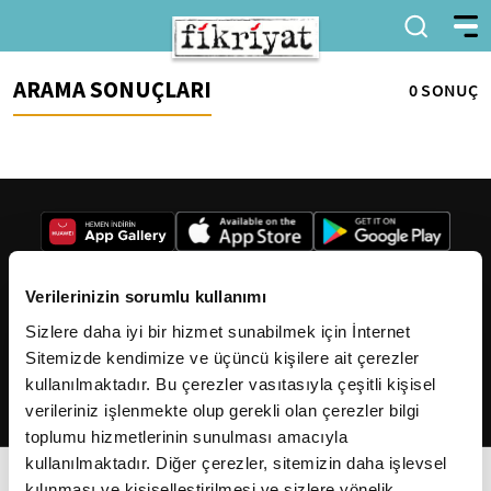
ARAMA SONUÇLARI
0 SONUÇ
Verilerinizin sorumlu kullanımı
Sizlere daha iyi bir hizmet sunabilmek için İnternet
2026
Fikriyat
. Tüm hakları saklıdır.
Sitemizde kendimize ve üçüncü kişilere ait çerezler
kullanılmaktadır. Bu çerezler vasıtasıyla çeşitli kişisel
verileriniz işlenmekte olup gerekli olan çerezler bilgi
toplumu hizmetlerinin sunulması amacıyla
kullanılmaktadır. Diğer çerezler, sitemizin daha işlevsel
kılınması ve kişiselleştirilmesi ve sizlere yönelik