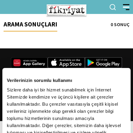
ARAMA SONUÇLARI
0 SONUÇ
Verilerinizin sorumlu kullanımı
Sizlere daha iyi bir hizmet sunabilmek için İnternet
2026
Fikriyat
. Tüm hakları saklıdır.
Sitemizde kendimize ve üçüncü kişilere ait çerezler
kullanılmaktadır. Bu çerezler vasıtasıyla çeşitli kişisel
verileriniz işlenmekte olup gerekli olan çerezler bilgi
toplumu hizmetlerinin sunulması amacıyla
kullanılmaktadır. Diğer çerezler, sitemizin daha işlevsel
kılınması ve kişiselleştirilmesi ve sizlere yönelik