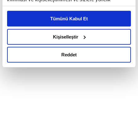
reklam/pazarlama faaliyetlerinin yapılması, amaçlarıyla
sınırlı olarak açık rızanız dahilinde kullanılacaktır.
Tümünü Kabul Et
Çerezlere ilişkin tercihlerinizi çerez paneli vasıtasıyla
belirleyebilirsiniz. Çerezlere ilişkin detaylı bilgi için
Ayarlar butonuna tıklayabilir,
Çerez Bilgilendirme
Kişiselleştir
Metnimizi ziyaret edebilirsiniz.
6698 sayılı Kişisel Verilerin Korunması Kanunu uyarınca
Reddet
hazırlanmış olan İnternet Sitesi Aydınlatma Metnimizi
okumak ve sitemizi ziyaretiniz kapsamında
gerçekleştirilen veri işleme faaliyetleri ile ilgili daha
detaylı bilgi almak için lütfen
tıklayınız.