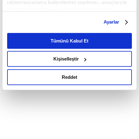
reklam/pazarlama faaliyetlerinin yapılması, amaçlarıyla
sınırlı olarak açık rızanız dahilinde kullanılacaktır.
Çerezlere ilişkin tercihlerinizi çerez paneli vasıtasıyla
Ayarlar
belirleyebilirsiniz. Çerezlere ilişkin detaylı bilgi için
Ayarlar butonuna tıklayabilir,
Çerez Bilgilendirme
Metnimizi ziyaret edebilirsiniz.
Tümünü Kabul Et
6698 sayılı Kişisel Verilerin Korunması Kanunu uyarınca
hazırlanmış olan İnternet Sitesi Aydınlatma Metnimizi
Kişiselleştir
okumak ve sitemizi ziyaretiniz kapsamında
gerçekleştirilen veri işleme faaliyetleri ile ilgili daha
detaylı bilgi almak için lütfen
tıklayınız.
Reddet