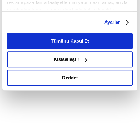
reklam/pazarlama faaliyetlerinin yapılması, amaçlarıyla
sınırlı olarak açık rızanız dahilinde kullanılacaktır.
Çerezlere ilişkin tercihlerinizi çerez paneli vasıtasıyla
Ayarlar
belirleyebilirsiniz. Çerezlere ilişkin detaylı bilgi için
Ayarlar butonuna tıklayabilir,
Çerez Bilgilendirme
Metnimizi ziyaret edebilirsiniz.
Tümünü Kabul Et
6698 sayılı Kişisel Verilerin Korunması Kanunu uyarınca
hazırlanmış olan İnternet Sitesi Aydınlatma Metnimizi
Kişiselleştir
okumak ve sitemizi ziyaretiniz kapsamında
gerçekleştirilen veri işleme faaliyetleri ile ilgili daha
detaylı bilgi almak için lütfen
tıklayınız.
Reddet