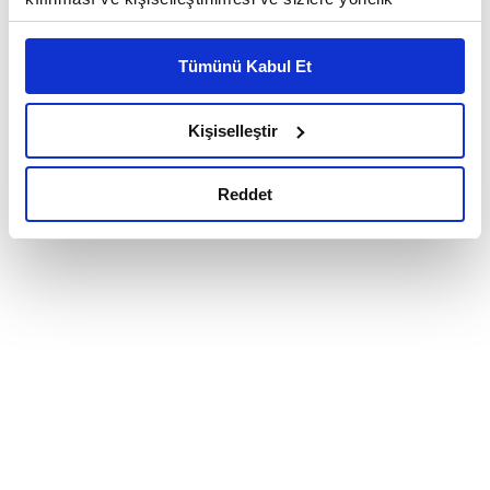
reklam/pazarlama faaliyetlerinin yapılması, amaçlarıyla
sınırlı olarak açık rızanız dahilinde kullanılacaktır.
Tümünü Kabul Et
Çerezlere ilişkin tercihlerinizi çerez paneli vasıtasıyla
belirleyebilirsiniz. Çerezlere ilişkin detaylı bilgi için
Ayarlar butonuna tıklayabilir,
Çerez Bilgilendirme
Kişiselleştir
Metnimizi ziyaret edebilirsiniz.
6698 sayılı Kişisel Verilerin Korunması Kanunu uyarınca
Reddet
hazırlanmış olan İnternet Sitesi Aydınlatma Metnimizi
okumak ve sitemizi ziyaretiniz kapsamında
gerçekleştirilen veri işleme faaliyetleri ile ilgili daha
detaylı bilgi almak için lütfen
tıklayınız.