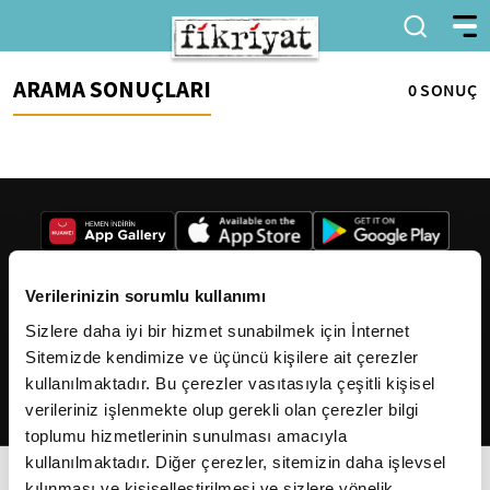
ARAMA SONUÇLARI
0 SONUÇ
Verilerinizin sorumlu kullanımı
Sizlere daha iyi bir hizmet sunabilmek için İnternet
2026
Fikriyat
. Tüm hakları saklıdır.
Sitemizde kendimize ve üçüncü kişilere ait çerezler
kullanılmaktadır. Bu çerezler vasıtasıyla çeşitli kişisel
verileriniz işlenmekte olup gerekli olan çerezler bilgi
toplumu hizmetlerinin sunulması amacıyla
kullanılmaktadır. Diğer çerezler, sitemizin daha işlevsel
kılınması ve kişiselleştirilmesi ve sizlere yönelik