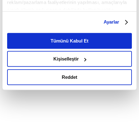
reklam/pazarlama faaliyetlerinin yapılması, amaçlarıyla
sınırlı olarak açık rızanız dahilinde kullanılacaktır.
Çerezlere ilişkin tercihlerinizi çerez paneli vasıtasıyla
Ayarlar
belirleyebilirsiniz. Çerezlere ilişkin detaylı bilgi için
Ayarlar butonuna tıklayabilir,
Çerez Bilgilendirme
Metnimizi ziyaret edebilirsiniz.
Tümünü Kabul Et
6698 sayılı Kişisel Verilerin Korunması Kanunu uyarınca
hazırlanmış olan İnternet Sitesi Aydınlatma Metnimizi
Kişiselleştir
okumak ve sitemizi ziyaretiniz kapsamında
gerçekleştirilen veri işleme faaliyetleri ile ilgili daha
detaylı bilgi almak için lütfen
tıklayınız.
Reddet