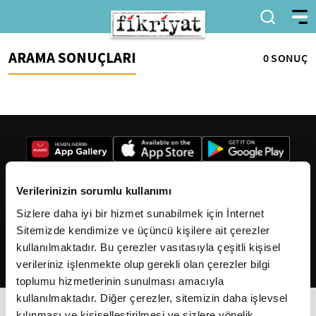
ARAMA SONUÇLARI
0 SONUÇ
Verilerinizin sorumlu kullanımı
Sizlere daha iyi bir hizmet sunabilmek için İnternet
2026
Fikriyat
. Tüm hakları saklıdır.
Sitemizde kendimize ve üçüncü kişilere ait çerezler
kullanılmaktadır. Bu çerezler vasıtasıyla çeşitli kişisel
verileriniz işlenmekte olup gerekli olan çerezler bilgi
toplumu hizmetlerinin sunulması amacıyla
kullanılmaktadır. Diğer çerezler, sitemizin daha işlevsel
kılınması ve kişiselleştirilmesi ve sizlere yönelik