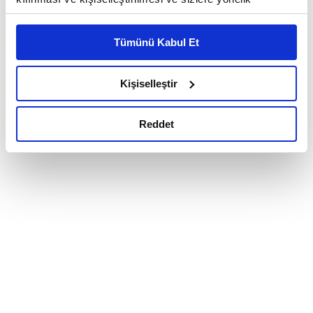
reklam/pazarlama faaliyetlerinin yapılması, amaçlarıyla
sınırlı olarak açık rızanız dahilinde kullanılacaktır.
Tümünü Kabul Et
Çerezlere ilişkin tercihlerinizi çerez paneli vasıtasıyla
belirleyebilirsiniz. Çerezlere ilişkin detaylı bilgi için
Ayarlar butonuna tıklayabilir,
Çerez Bilgilendirme
Kişiselleştir
Metnimizi ziyaret edebilirsiniz.
6698 sayılı Kişisel Verilerin Korunması Kanunu uyarınca
Reddet
hazırlanmış olan İnternet Sitesi Aydınlatma Metnimizi
okumak ve sitemizi ziyaretiniz kapsamında
gerçekleştirilen veri işleme faaliyetleri ile ilgili daha
detaylı bilgi almak için lütfen
tıklayınız.