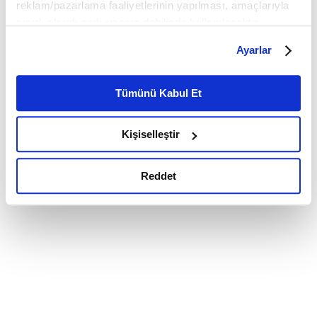
reklam/pazarlama faaliyetlerinin yapılması, amaçlarıyla
sınırlı olarak açık rızanız dahilinde kullanılacaktır.
Çerezlere ilişkin tercihlerinizi çerez paneli vasıtasıyla
Ayarlar
belirleyebilirsiniz. Çerezlere ilişkin detaylı bilgi için
Ayarlar butonuna tıklayabilir,
Çerez Bilgilendirme
Metnimizi ziyaret edebilirsiniz.
Tümünü Kabul Et
6698 sayılı Kişisel Verilerin Korunması Kanunu uyarınca
hazırlanmış olan İnternet Sitesi Aydınlatma Metnimizi
Kişiselleştir
okumak ve sitemizi ziyaretiniz kapsamında
gerçekleştirilen veri işleme faaliyetleri ile ilgili daha
detaylı bilgi almak için lütfen
tıklayınız.
Reddet